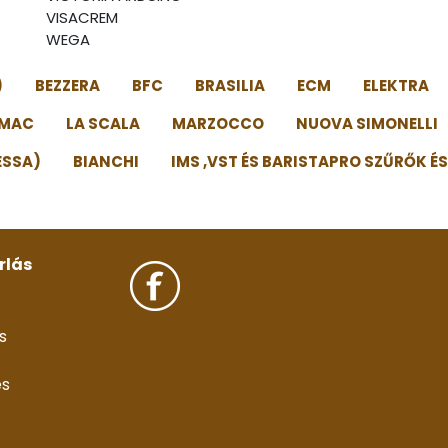
VISACREM
WEGA
)
BEZZERA
BFC
BRASILIA
ECM
ELEKTRA
IMAC
LA SCALA
MARZOCCO
NUOVA SIMONELLI
ESSA)
BIANCHI
IMS ,VST ÉS BARISTAPRO SZŰRŐK É
rlás
s
és