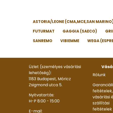
ASTORIA/LEONE (CMA,MCE,SAN MARINO
FUTURMAT
GAGGIA (SAECO)
GR
SANREMO
VIBIEMME
WEGA (ESPR
Üzlet (személyes vásárlási
Vásá
lehetőség):
Rólunk
1183 Budapest, Móricz
Zsigmond utca 5.
Garanciáli
feltételek,
Nyitvatartás:
vásárlási 
H-P 8:00 - 15:00
szállítási
feltételek
E-mail: