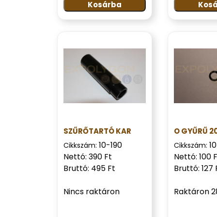
Kosárba
Kos
SZŰRŐTARTÓ KAR
O GYŰRŰ 2
10-190
10
Cikkszám:
Cikkszám:
Nettó: 390 Ft
Nettó: 100 
Bruttó: 495 Ft
Bruttó: 127 
Nincs raktáron
Raktáron 2