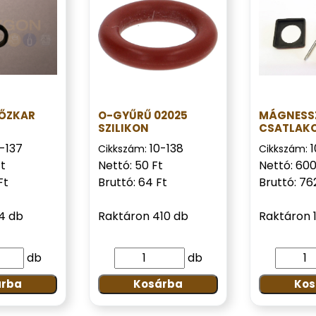
GŐZKAR
O-GYŰRŰ 02025
MÁGNESS
SZILIKON
CSATLAK
-137
10-138
Cikkszám:
Cikkszám:
Ft
Nettó: 50 Ft
Nettó: 600
Ft
Bruttó: 64 Ft
Bruttó: 76
4 db
Raktáron 410 db
Raktáron 
db
db
árba
Kosárba
Kos