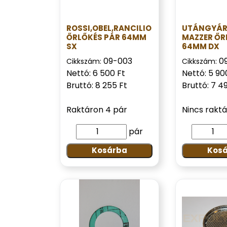
ROSSI,OBEL,RANCILIO
UTÁNGYÁR
ŐRLŐKÉS PÁR 64MM
MAZZER ŐR
SX
64MM DX
09-003
09
Cikkszám:
Cikkszám:
Nettó: 6 500 Ft
Nettó: 5 90
Bruttó: 8 255 Ft
Bruttó: 7 4
Raktáron 4 pár
Nincs rakt
pár
Kosárba
Kos