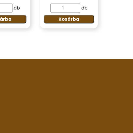
db
db
árba
Kosárba