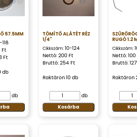
RŐ 57.5MM
TÖMÍTŐ ALÁTÉT RÉZ
SZŰRŐRÖ
1/4"
RUGÓ 1.2 
-118
10-124
1
Cikkszám:
Cikkszám:
 Ft
Nettó: 200 Ft
Nettó: 100
3 Ft
Bruttó: 254 Ft
Bruttó: 127
0 db
Raktáron 10 db
Raktáron 
db
db
árba
Kosárba
Kos