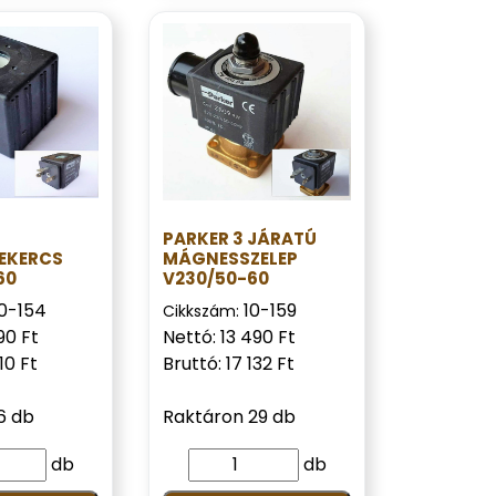
PARKER 3 JÁRATÚ
EKERCS
MÁGNESSZELEP
60
V230/50-60
10-154
10-159
Cikkszám:
90 Ft
Nettó: 13 490 Ft
10 Ft
Bruttó: 17 132 Ft
6 db
Raktáron 29 db
db
db