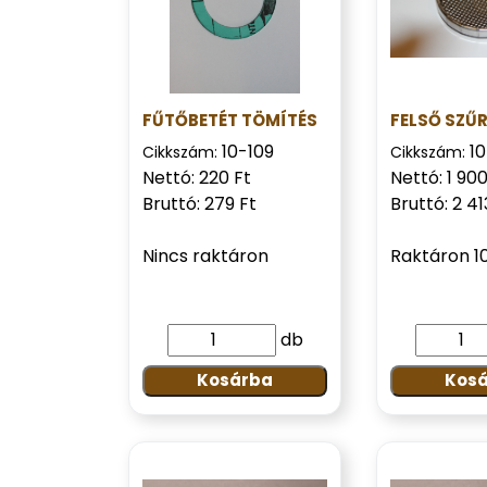
FŰTŐBETÉT TÖMÍTÉS
FELSŐ SZŰ
10-109
10
Cikkszám:
Cikkszám:
Nettó: 220 Ft
Nettó: 1 900
Bruttó: 279 Ft
Bruttó: 2 41
Nincs raktáron
Raktáron 1
db
Kosárba
Kos