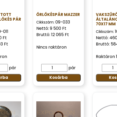
TOTT
ŐRLŐKÉSPÁR MAZZER
VAKSZŰR
LŐKÉS PÁR
ÁLTALÁNO
09-033
Cikkszám:
70X17 MM
Nettó: 9 500 Ft
-011
Cikkszám:
Bruttó: 12 065 Ft
0 Ft
Nettó: 460
93 Ft
Bruttó: 58
Nincs raktáron
áron
Raktáron 1
pár
pár
árba
Kosárba
Kos