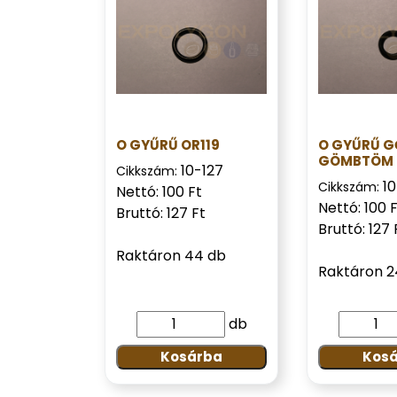
O GYŰRŰ OR119
O GYŰRŰ 
GÖMBTÖM
10-127
Cikkszám:
10
Cikkszám:
Nettó: 100 Ft
Nettó: 100 
Bruttó: 127 Ft
Bruttó: 127 
Raktáron 44 db
Raktáron 2
db
Kosárba
Kos