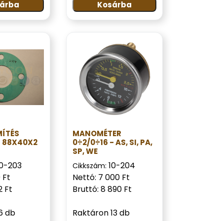
árba
Kosárba
MÍTÉS
MANOMÉTER
T 88X40X2
0÷2/0÷16 - AS, SI, PA,
SP, WE
10-203
10-204
Cikkszám:
 Ft
Nettó: 7 000 Ft
2 Ft
Bruttó: 8 890 Ft
6 db
Raktáron 13 db