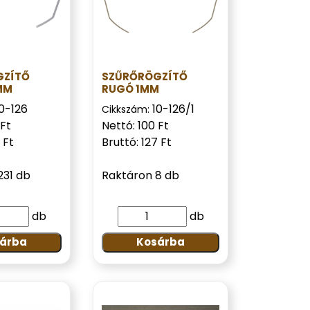
GZÍTŐ
SZŰRŐRÖGZÍTŐ
MM
RUGÓ 1MM
0-126
10-126/1
Cikkszám:
 Ft
Nettó: 100 Ft
 Ft
Bruttó: 127 Ft
231 db
Raktáron 8 db
db
db
árba
Kosárba