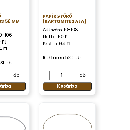
Ő
PAPÍRGYŰRŰ
S 58 MM
(KARTÖMÍTÉS ALÁ)
10-108
Cikkszám:
10-106
Nettó: 50 Ft
 Ft
Bruttó: 64 Ft
4 Ft
Raktáron 530 db
31 db
db
db
árba
Kosárba