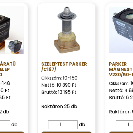
JÁRATÚ
SZELEPTEST PARKER
PARKER
ELEP
/C197/
MÁGNEST
0
V230/50-
10-150
Cikkszám:
0-148
Cikkszám:
Nettó: 10 390 Ft
00 Ft
Nettó: 4 8
Bruttó: 13 195 Ft
85 Ft
Bruttó: 6 2
Raktáron 25 db
2 db
Raktáron 
db
db