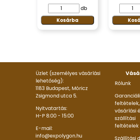
db
Kosárba
Kos
Üzlet (személyes vásárlási
Vásá
lehetőség):
Rólunk
1183 Budapest, Móricz
Zsigmond utca 5.
Garanciáli
feltételek,
Nyitvatartás:
vásárlási 
H-P 8:00 - 15:00
szállítási
feltételek
E-mail:
info@expolygon.hu
Szállítási 