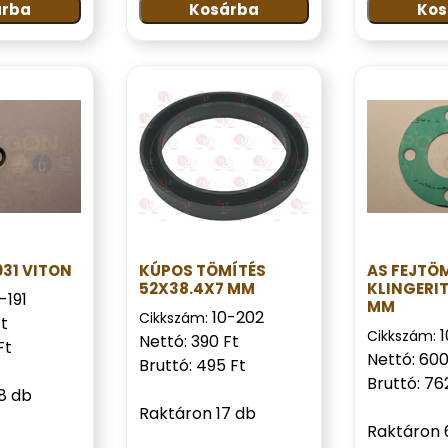
árba
Kosárba
Kos
031 VITON
KÚPOS TÖMÍTÉS
AS FEJTÖ
52X38.4X7 MM
KLINGERI
-191
MM
10-202
Cikkszám:
Ft
Cikkszám:
Nettó: 390 Ft
Ft
Nettó: 600
Bruttó: 495 Ft
Bruttó: 76
8 db
Raktáron 17 db
Raktáron 