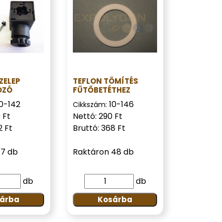
ZELEP
TEFLON TÖMÍTÉS
OZÓ
FŰTŐBETÉTHEZ
10-142
10-146
Cikkszám:
 Ft
Nettó: 290 Ft
2 Ft
Bruttó: 368 Ft
17 db
Raktáron 48 db
db
db
árba
Kosárba