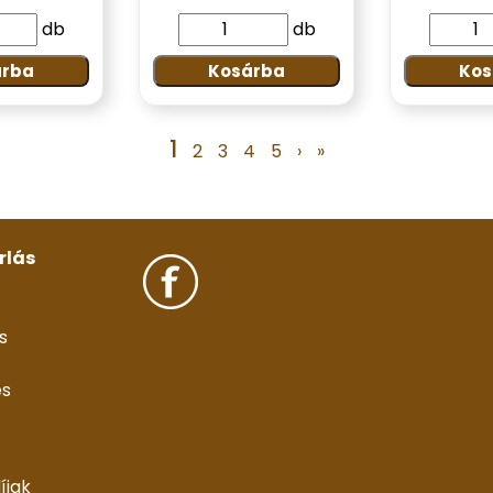
db
db
árba
Kosárba
Kos
1
2
3
4
5
›
»
rlás
s
és
díjak