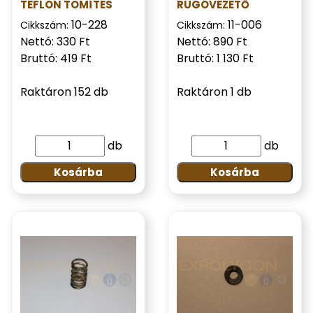
TEFLON TÖMÍTÉS
RUGÓVEZETŐ
10-228
11-006
Cikkszám:
Cikkszám:
Nettó: 330 Ft
Nettó: 890 Ft
Bruttó: 419 Ft
Bruttó: 1 130 Ft
Raktáron 152 db
Raktáron 1 db
db
db
Kosárba
Kosárba