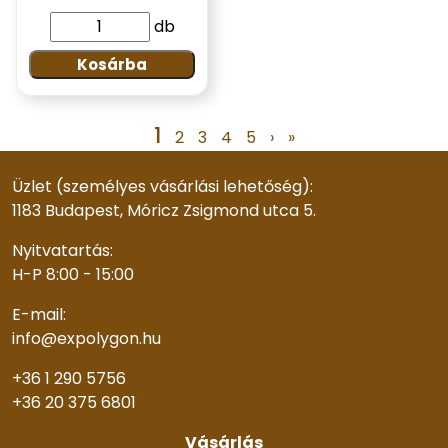
db
Kosárba
1
2
3
4
5
›
»
Üzlet (személyes vásárlási lehetőség):
1183 Budapest, Móricz Zsigmond utca 5.
Nyitvatartás:
H-P 8:00 - 15:00
E-mail:
info@expolygon.hu
+36 1 290 5756
+36 20 375 6801
Vásárlás