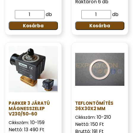
Raktáron 6 db
db
db
Kosárba
Kosárba
PARKER 3 JÁRATÚ
TEFLONTÖMÍTÉS
MÁGNESSZELEP
36X30X2 MM
V230/50-60
10-210
Cikkszám:
10-159
Cikkszám:
Nettó: 150 Ft
Nettó: 13 490 Ft
Bruttó: 191 Ft