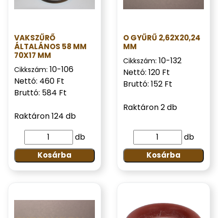
VAKSZŰRŐ
O GYŰRŰ 2,62X20,24
ÁLTALÁNOS 58 MM
MM
70X17 MM
10-132
Cikkszám:
10-106
Cikkszám:
Nettó: 120 Ft
Nettó: 460 Ft
Bruttó: 152 Ft
Bruttó: 584 Ft
Raktáron 2 db
Raktáron 124 db
db
db
Kosárba
Kosárba