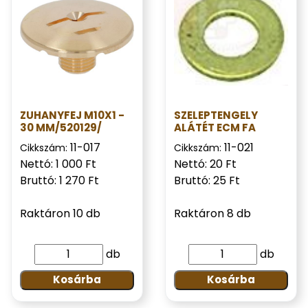
ZUHANYFEJ M10X1 -
SZELEPTENGELY
30 MM/520129/
ALÁTÉT ECM FA
11-017
11-021
Cikkszám:
Cikkszám:
Nettó: 1 000 Ft
Nettó: 20 Ft
Bruttó: 1 270 Ft
Bruttó: 25 Ft
Raktáron 10 db
Raktáron 8 db
db
db
Kosárba
Kosárba