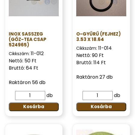
INOX SASSZEG
O-GYŰRŰ (FEJHEZ)
(GŐZ-TEA CSAP
3.53 X 18.64
524965)
11-014
Cikkszám:
11-012
Cikkszám:
Nettó: 90 Ft
Nettó: 50 Ft
Bruttó: 114 Ft
Bruttó: 64 Ft
Raktáron 27 db
Raktáron 56 db
db
db
Kosárba
Kosárba