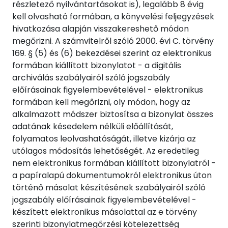
részletező nyilvántartásokat is), legalább 8 évig
kell olvasható formában, a könyvelési feljegyzések
hivatkozása alapján visszakereshető módon
megőrizni. A számvitelről szóló 2000. évi C. törvény
169. § (5) és (6) bekezdései szerint az elektronikus
formában kiállított bizonylatot - a digitális
archiválás szabályairól szóló jogszabály
előírásainak figyelembevételével - elektronikus
formában kell megőrizni, oly módon, hogy az
alkalmazott módszer biztosítsa a bizonylat összes
adatának késedelem nélküli előállítását,
folyamatos leolvashatóságát, illetve kizárja az
utólagos módosítás lehetőségét. Az eredetileg
nem elektronikus formában kiállított bizonylatról -
a papíralapú dokumentumokról elektronikus úton
történő másolat készítésének szabályairól szóló
jogszabály előírásainak figyelembevételével -
készített elektronikus másolattal az e törvény
szerinti bizonylatmegőrzési kötelezettség