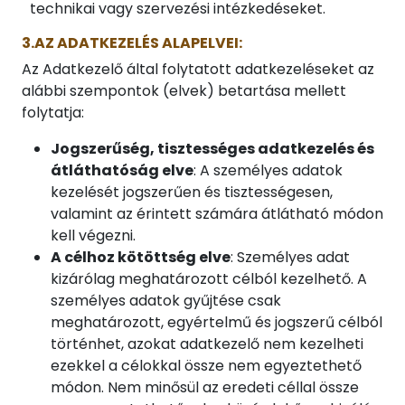
technikai vagy szervezési intézkedéseket.
3.AZ ADATKEZELÉS ALAPELVEI:
Az Adatkezelő által folytatott adatkezeléseket az
alábbi szempontok (elvek) betartása mellett
folytatja:
Jogszerűség, tisztességes adatkezelés és
átláthatóság elve
: A személyes adatok
kezelését jogszerűen és tisztességesen,
valamint az érintett számára átlátható módon
kell végezni.
A célhoz kötöttség elve
: Személyes adat
kizárólag meghatározott célból kezelhető. A
személyes adatok gyűjtése csak
meghatározott, egyértelmű és jogszerű célból
történhet, azokat adatkezelő nem kezelheti
ezekkel a célokkal össze nem egyeztethető
módon. Nem minősül az eredeti céllal össze