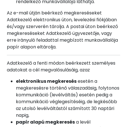
rendelkező munkavállalója láthatja.
Az e-mail útján beérkező megkereséseket
Adatkezelő elektronikus úton, levelezési fiókjában
és/vagy szerverén tárolja. A postai úton beérkező
megkereséseket Adatkezelő ügyvezetője, vagy
erre irányuló feladattal megbízott munkavállalója
papír alapon eltárolja.
Adatkezelő a fenti módon beérkezett személyes
adatokat a cél megvalósulásáig, azaz
elektronikus megkeresés
esetén a
megkeresésre történő válaszadásig, folytonos
kommunikáció (levélváltás) esetén pedig a
kommunikáció véglegesítéséig, de legkésőbb
az utolsó levélváltástól számított 30 naptári
napig,
papír alapú megkeresés
a levél