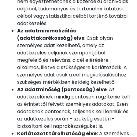
nem egyeztethetőnek a közérdekű archiválás
céljából, tudományos és történelmi kutatási
célból vagy statisztikai célból történő további
adatkezelés.
Az adatminimalizálás
(adattakarékosság) elve
: Csak olyan
személyes adat kezelhető, amely az
adatkezelés céljának szempontjából
megfelelő és releváns, a cél elérésére
alkalmas, illetve a szükségesre korlátozódik. A
személyes adat csak a cél megvalósulásához
szükséges mértékben és ideig kezelhető.
Az adatminőség (pontosság) elve
: Az
adatkezelőnek mindig pontosan rögzítenie kell
az érintettől felvett személyes adatokat. Ezen
adatoknak pontosnak, teljesnek kell lenniük és
az adatkezelés során – szükség esetén -
biztosítani kell naprakészségüket is.
Korlátozott tárolhatóság elve:
A személyes