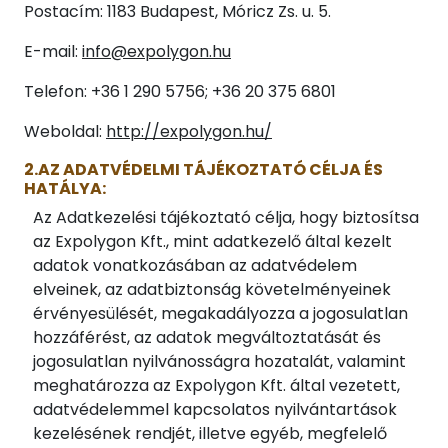
Postacím: 1183 Budapest, Móricz Zs. u. 5.
E-mail:
info@expolygon.hu
Telefon: +36 1 290 5756; +36 20 375 6801
Weboldal:
http://expolygon.hu/
2.AZ ADATVÉDELMI TÁJÉKOZTATÓ CÉLJA ÉS
HATÁLYA:
Az Adatkezelési tájékoztató célja, hogy biztosítsa
az Expolygon Kft., mint adatkezelő által kezelt
adatok vonatkozásában az adatvédelem
elveinek, az adatbiztonság követelményeinek
érvényesülését, megakadályozza a jogosulatlan
hozzáférést, az adatok megváltoztatását és
jogosulatlan nyilvánosságra hozatalát, valamint
meghatározza az Expolygon Kft. által vezetett,
adatvédelemmel kapcsolatos nyilvántartások
kezelésének rendjét, illetve egyéb, megfelelő