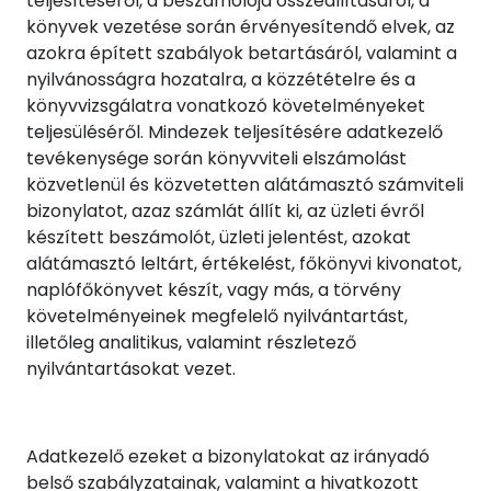
teljesítéséről, a beszámolója összeállításáról, a
könyvek vezetése során érvényesítendő elvek, az
azokra épített szabályok betartásáról, valamint a
nyilvánosságra hozatalra, a közzétételre és a
könyvvizsgálatra vonatkozó követelményeket
teljesüléséről. Mindezek teljesítésére adatkezelő
tevékenysége során könyvviteli elszámolást
közvetlenül és közvetetten alátámasztó számviteli
bizonylatot, azaz számlát állít ki, az üzleti évről
készített beszámolót, üzleti jelentést, azokat
alátámasztó leltárt, értékelést, főkönyvi kivonatot,
naplófőkönyvet készít, vagy más, a törvény
követelményeinek megfelelő nyilvántartást,
illetőleg analitikus, valamint részletező
nyilvántartásokat vezet.
Adatkezelő ezeket a bizonylatokat az irányadó
belső szabályzatainak, valamint a hivatkozott