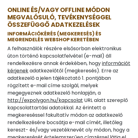
ONLINE ÉS/VAGY OFFLINE MÓDON
MEGVALÓSULÓ, TEVÉKENYSÉGGEL
ÖSSZEFÜGGŐ ADATKEZELÉSEK
INFORMÁCIÓKÉRÉS (MEGKERESÉS) ÉS
MEGRENDELÉS WEBSHOP KERETÉBEN
A felhasználók részére elsősorban elektronikus
úton történő kapcsolatfelvétel (e-mail) áll
rendelkezésre annak érdekében, hogy
információt
kérjenek
adatkezelőtől (megkeresés). Erre az
adatkezelő a jelen tájékoztató 1. pontjában
rögzített e-mail címe szolgál, melyek
megegyeznek adatkezelő honlapján, a
http://expolygon.hu/kapcsolat
URL alatt szereplő
kapcsolattartási adatokkal. Az érintett a
megkereséssel fakultatív módon az adatkezelő
rendelkezésére bocsátja e-mail címét, illetőleg
kereszt- és/vagy vezetéknevét oly módon, hogy a
megkeresését értelemszerűen címzéssel látja el,