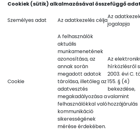
Cookiek (sütik) alkalmazásával összefüggő adat
Az adatkezel
Személyes adat
Az adatkezelés célja
jogalapja
A felhasználók
aktuális
munkamenetének
azonosítása, az
Az elektronik
annak során
hírközlésről 
megadott adatok
2003. évi C. 
Cookie
tárolása, illetőleg az
155. § (4)
adatvesztés
bekezdése,
megakadályozása a
valamint
felhasználókkal való
hozzájárulás
kommunikáció
sikerességének
mérése érdekében.