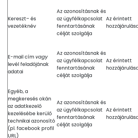
Az azonosításnak és
Kereszt– és
az ügyfélkapcsolat
Az érintett
vezetéknév
fenntartásának
hozzájárulás
célját szolgálja
Az azonosításnak és
E-mail cím
vagy
az ügyfélkapcsolat
Az érintett
levél feladójának
fenntartásának
hozzájárulás
adatai
célját szolgálja
Egyéb, a
megkeresés okán
Az azonosításnak és
az adatkezelő
az ügyfélkapcsolat
Az érintett
kezelésébe kerülő
fenntartásának
hozzájárulás
technikai azonosító
célját szolgálja
(pl. facebook profil
URL)