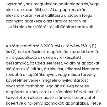
jogszabálynak megfelelően papír alapon és/vagy
elektronikusan állítja ki. Akár papíron, akár
elektronikusan kerül kiállításra a szóban forgó
bizonylat, adatkezelő azt/azokat zártan, az
illetéktelen hozzáféréstől elkülönítetten kezeli.
A számvitelről szóló 2000. évi C. törvény 169. § (1)
és (2) bekezdéseinek megfelelően az adatkezelő,
mint gazdálkodó az üzleti évről készített
beszámolót, az üzleti jelentést, valamint az azokat
alátámasztó leltárt, értékelést, főkönyvi kivonatot,
továbbá a naplófőkönyvet, vagy más, a törvény
követelményeinek megfelelő nyilvántartást
olvasható formában legalább 8 évig köteles
megőrizni. A könyvviteli elszámolást közvetlenül és
közvetetten alátámasztó számviteli bizonylatot
(ideértve a főkönyvi számlákat, az analitikus, illetve