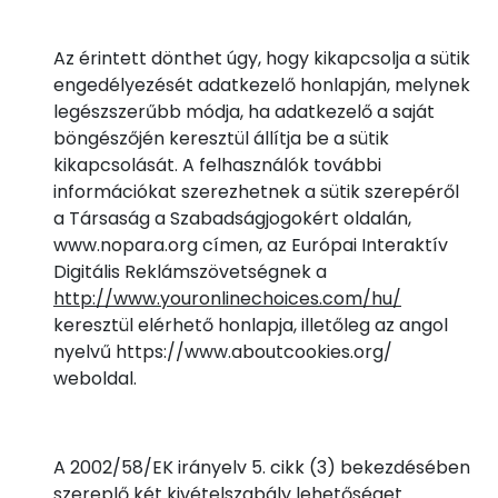
Az érintett dönthet úgy, hogy kikapcsolja a sütik
engedélyezését adatkezelő honlapján, melynek
legészszerűbb módja, ha adatkezelő a saját
böngészőjén keresztül állítja be a sütik
kikapcsolását. A felhasználók további
információkat szerezhetnek a sütik szerepéről
a Társaság a Szabadságjogokért oldalán,
www.nopara.org címen, az Európai Interaktív
Digitális Reklámszövetségnek a
http://www.youronlinechoices.com/hu/
keresztül elérhető honlapja, illetőleg az angol
nyelvű https://www.aboutcookies.org/
weboldal.
A 2002/58/EK irányelv 5. cikk (3) bekezdésében
szereplő két kivételszabály lehetőséget