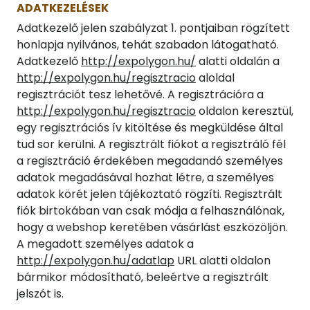
ADATKEZELÉSEK
Adatkezelő jelen szabályzat 1. pontjaiban rögzített
honlapja nyilvános, tehát szabadon látogatható.
Adatkezelő
http://expolygon.hu/
alatti oldalán a
http://expolygon.hu/regisztracio
aloldal
regisztrációt tesz lehetővé. A regisztrációra a
http://expolygon.hu/regisztracio
oldalon keresztül,
egy regisztrációs ív kitöltése és megküldése által
tud sor kerülni. A regisztrált fiókot a regisztráló fél
a regisztráció érdekében megadandó személyes
adatok megadásával hozhat létre, a személyes
adatok körét jelen tájékoztató rögzíti. Regisztrált
fiók birtokában van csak módja a felhasználónak,
hogy a webshop keretében vásárlást eszközöljön.
A megadott személyes adatok a
http://expolygon.hu/adatlap
URL alatti oldalon
bármikor módosítható, beleértve a regisztrált
jelszót is.