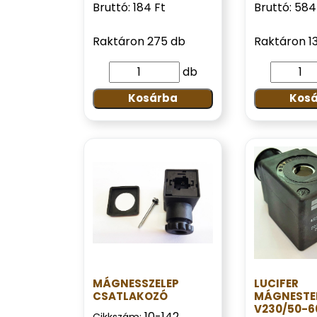
Bruttó: 184 Ft
Bruttó: 584
Raktáron 275 db
Raktáron 13
db
Kosárba
Kos
MÁGNESSZELEP
LUCIFER
CSATLAKOZÓ
MÁGNESTE
V230/50-6
10-142
Cikkszám: