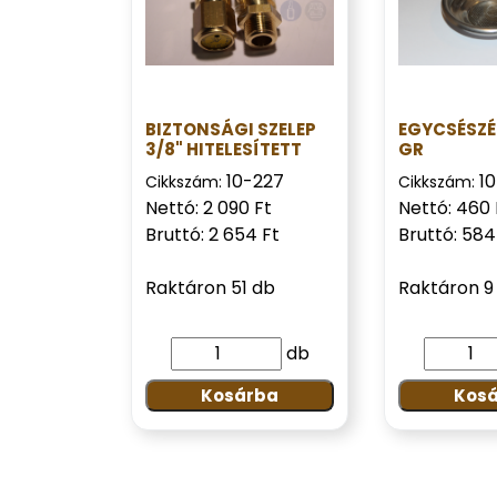
BIZTONSÁGI SZELEP
EGYCSÉSZÉ
3/8" HITELESÍTETT
GR
10-227
1
Cikkszám:
Cikkszám:
Nettó: 2 090 Ft
Nettó: 460 
Bruttó: 2 654 Ft
Bruttó: 584
Raktáron 51 db
Raktáron 9
db
Kosárba
Kos