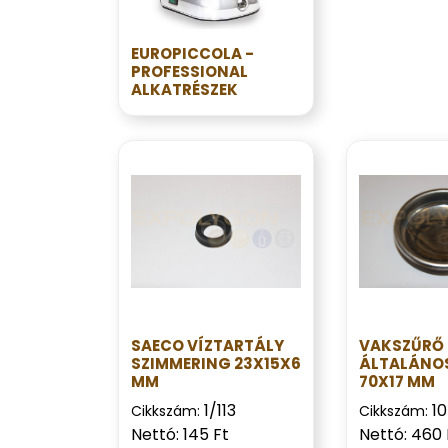
EUROPICCOLA -
PROFESSIONAL
ALKATRÉSZEK
SAECO VÍZTARTÁLY
VAKSZŰRŐ
SZIMMERING 23X15X6
ÁLTALÁNO
MM
70X17 MM
1/113
1
Cikkszám:
Cikkszám:
Nettó: 145 Ft
Nettó: 460 