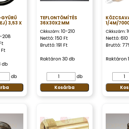
-GYŰRŰ
TEFLONTÖMÍTÉS
KÖZCSAVA
J) 3,53 X
36X30X2 MM
1/4M/700
10-210
1
Cikkszám:
Cikkszám:
0-208
Nettó: 150 Ft
Nettó: 610
Ft
Bruttó: 191 Ft
Bruttó: 77
 Ft
Raktáron 30 db
Raktáron 
3 db
db
db
árba
Kosárba
Kos