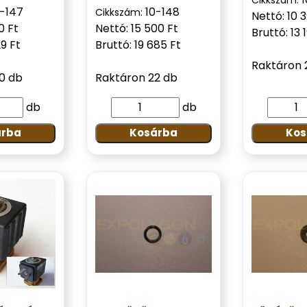
0-147
10-148
Cikkszám:
Nettó: 10 
0 Ft
Nettó: 15 500 Ft
Bruttó: 13 
29 Ft
Bruttó: 19 685 Ft
Raktáron 
0 db
Raktáron 22 db
db
db
árba
Kosárba
Kos