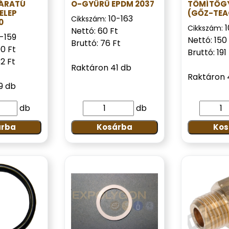
JÁRATÚ
O-GYŰRŰ EPDM 2037
TÖMÍTŐG
ELEP
(GŐZ-TEA
10-163
Cikkszám:
0
Cikkszám:
Nettó: 60 Ft
-159
Nettó: 150
Bruttó: 76 Ft
90 Ft
Bruttó: 191
32 Ft
Raktáron 41 db
Raktáron 
9 db
db
db
árba
Kosárba
Kos