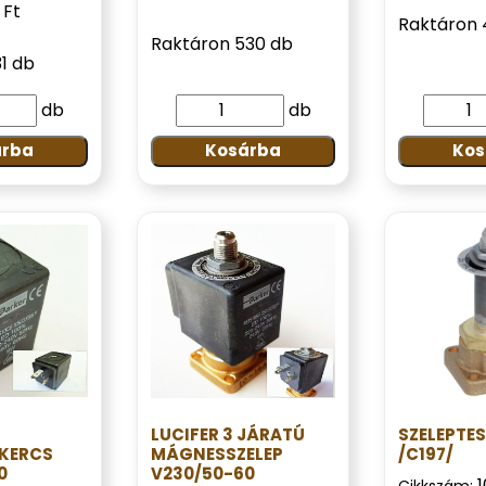
 Ft
Raktáron 
Raktáron 530 db
1 db
db
db
árba
Kosárba
Kos
LUCIFER 3 JÁRATÚ
SZELEPTE
KERCS
MÁGNESSZELEP
/C197/
0
V230/50-60
Cikkszám: