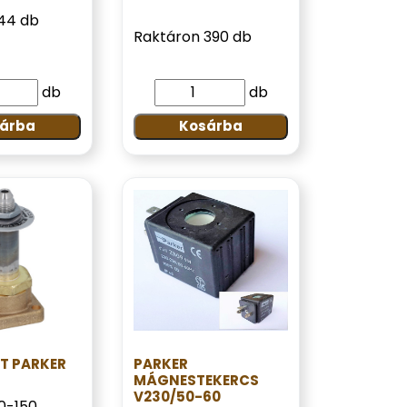
44 db
Raktáron 390 db
db
db
árba
Kosárba
ST PARKER
PARKER
MÁGNESTEKERCS
V230/50-60
10-150