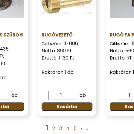
S SZŰRŐ 6
RUGÓVEZETŐ
RUGÓ FA 
11-006
Cikkszám:
Cikkszám:
0435
Nettó: 890 Ft
Nettó: 560
Ft
Bruttó: 1 130 Ft
Bruttó: 711
 Ft
Raktáron 1 db
Raktáron 
 db
db
db
árba
Kosárba
Kos
1
2
3
4
5
›
»