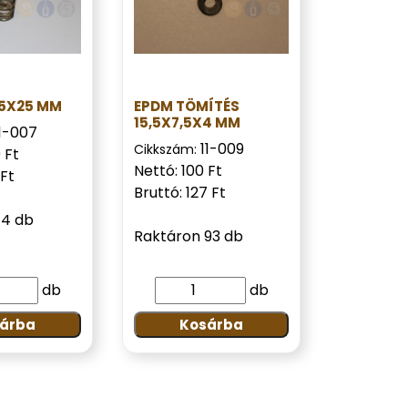
15X25 MM
EPDM TÖMÍTÉS
15,5X7,5X4 MM
11-007
11-009
Cikkszám:
 Ft
Nettó: 100 Ft
 Ft
Bruttó: 127 Ft
14 db
Raktáron 93 db
db
db
árba
Kosárba