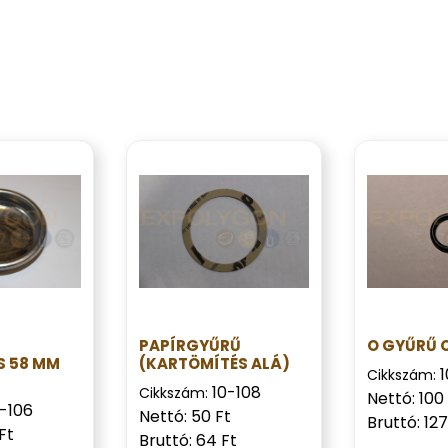
PAPÍRGYŰRŰ
O GYŰRŰ O
S 58 MM
(KARTÖMÍTÉS ALÁ)
1
Cikkszám:
10-108
Cikkszám:
Nettó: 100
0-106
Nettó: 50 Ft
Bruttó: 127
Ft
Bruttó: 64 Ft