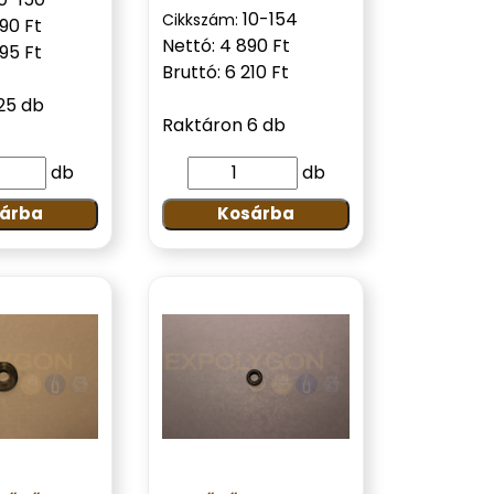
10-154
Cikkszám:
390 Ft
Nettó: 4 890 Ft
195 Ft
Bruttó: 6 210 Ft
25 db
Raktáron 6 db
db
db
árba
Kosárba