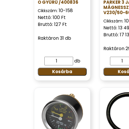
O GYŰRŰ /400836
PARKER 3 
MÁGNESSZ
10-158
Cikkszám:
V230/50-6
Nettó: 100 Ft
10
Cikkszám:
Bruttó: 127 Ft
Nettó: 13 4
Bruttó: 17 1
Raktáron 31 db
Raktáron 2
db
Kosárba
Kos