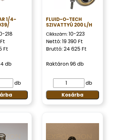
R 1/4-
FLUID-O-TECH
039/
SZIVATTYÚ 200 L/H
0-218
10-223
Cikkszám:
 Ft
Nettó: 19 390 Ft
5 Ft
Bruttó: 24 625 Ft
14 db
Raktáron 96 db
db
db
árba
Kosárba