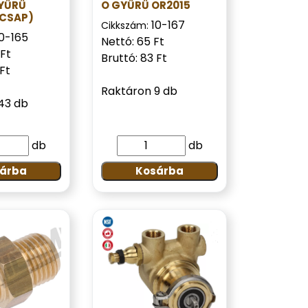
YŰRŰ
O GYŰRŰ OR2015
CSAP)
10-167
Cikkszám:
10-165
Nettó: 65 Ft
 Ft
Bruttó: 83 Ft
 Ft
Raktáron 9 db
43 db
db
db
árba
Kosárba