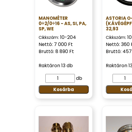
MANOMÉTER
ASTORIA O
0÷2/0÷16 - AS, SI, PA,
(KÁVÉGÉPFE
SP, WE
32,93
10-204
1
Cikkszám:
Cikkszám:
Nettó: 7 000 Ft
Nettó: 360 
Bruttó: 8 890 Ft
Bruttó: 457
Raktáron 13 db
Raktáron 1
db
Kosárba
Kos