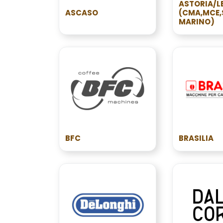
ASTORIA/L
ASCASO
(CMA,MCE
MARINO)
BFC
BRASILIA