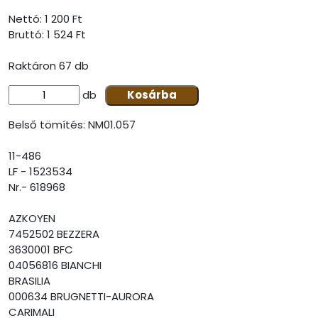
Nettó: 1 200 Ft
Bruttó:
1 524 Ft
Raktáron 67 db
db
Kosárba
Belső tömítés: NM01.057
11-486
LF - 1523534
Nr.- 618968
AZKOYEN
7452502 BEZZERA
3630001 BFC
04056816 BIANCHI
BRASILIA
000634 BRUGNETTI-AURORA
CARIMALI