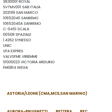
3630001 ROYAL
SVTMV001 SAB ITALIA
202199 SAN MARCO
10652040 SANREMO
10652040A SANREMO
C-0451 SCALA
00508 SPAZIALE
1.4262 SYNESSO
UNIC
VFA EXPRES
VALVSFME VIBIEMME
01000023 VICTORIA ARDUINO
FM0814 WEGA
ASTORIA/LEONE (CMA,MCE,SAN MARINO)
AURORA-BRUGNETTI
BEZZERA
BFC