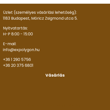
Üzlet (személyes vásárlási lehetőség):
1183 Budapest, Móricz Zsigmond utca 5.
Nyitvatartás:
H-P 8:00 - 15:00
E-mail:
info@expolygon.hu
+36 1 290 5756
+36 20 375 6801
Vásárlás
Rólunk
Garanciális feltételek, vásárlási és