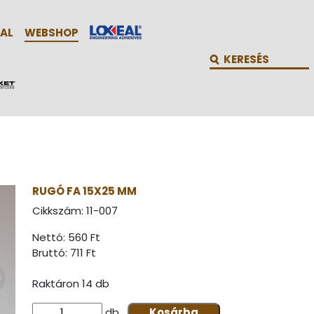
AL
WEBSHOP
RUGÓ FA 15X25 MM
Cikkszám:
11-007
Nettó: 560 Ft
Bruttó:
711 Ft
Raktáron 14 db
db
Kosárba