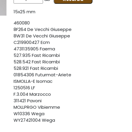
15x25 mm
460080
8F264
De Vecchi Giuseppe
8W31
De Vecchi Giuseppe
C219900427
Ecm
4731135905
Faema
527.935
Fast Ricambi
528.542
Fast Ricambi
528.921
Fast Ricambi
01854306
Futurmat-Ariete
ISMOLLA-E
Isomac
1250516
LF
F.3.004
Marzocco
311421
Pavoni
MOLLPRGO
Vibiemme
W10336
Wega
WY27421004
Wega