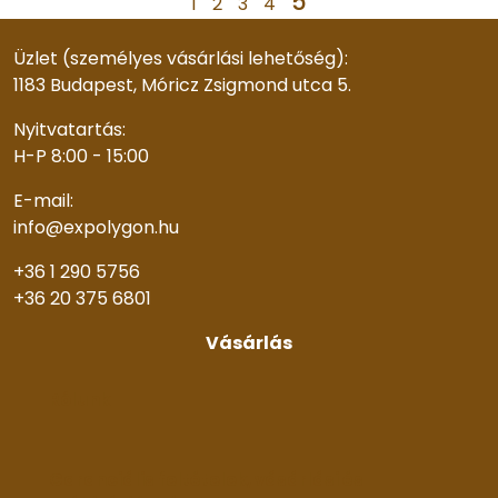
5
1
2
3
4
Üzlet (személyes vásárlási lehetőség):
1183 Budapest, Móricz Zsigmond utca 5.
Nyitvatartás:
H-P 8:00 - 15:00
E-mail:
info@expolygon.hu
+36 1 290 5756
+36 20 375 6801
Vásárlás
Rólunk
Garanciális feltételek, vásárlási és