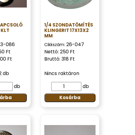
APCSOLÓ
1/4 SZONDATÖMÍTÉS
 KLT
KLINGERIT 17X13X2
MM
23-086
26-047
Cikkszám:
50 Ft
Nettó: 250 Ft
700 Ft
Bruttó: 318 Ft
2 db
Nincs raktáron
db
db
árba
Kosárba