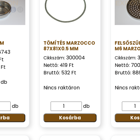
MM
TÖMÍTÉS MARZOCCO
FELSŐSZŰ
87X81X0.5 MM
M6 MARZ
6743
300004
Cikkszám:
Cikkszám:
Ft
Nettó: 419 Ft
Nettó: 700
 Ft
Bruttó: 532 Ft
Bruttó: 88
 db
Nincs raktáron
Nincs rak
db
db
árba
Kosárba
Kos