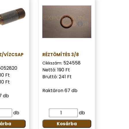
Z/VÍZCSAP
RÉZTÖMÍTÉS 3/8
524558
Cikkszám:
5052820
Nettó: 190 Ft
00 Ft
Bruttó: 241 Ft
10 Ft
Raktáron 67 db
7 db
db
db
árba
Kosárba