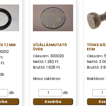
S 7,1 MM
VÍZÁLLÁSMUTATÓ
TÜSKE GÕ
ÜVEG
ECM
00012
300020
Cikkszám:
Cikkszám:
Ft
Nettó: 1 282 Ft
Nettó: 3 0
 Ft
Bruttó: 1 628 Ft
Bruttó: 3 8
 db
Nincs raktáron
Raktáron 
db
db
árba
Kosárba
Kos