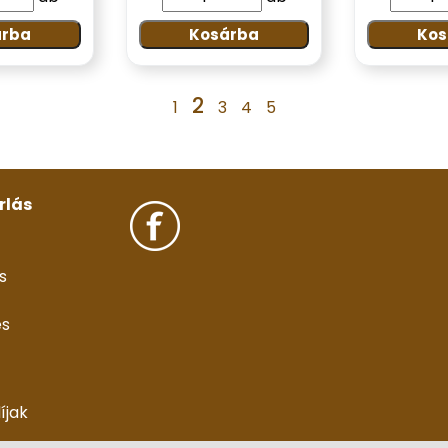
árba
Kosárba
Kos
2
1
3
4
5
rlás
s
és
díjak