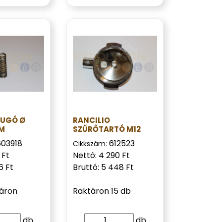
RUGÓ Ø
RANCILIO
MM
SZŰRŐTARTÓ M12
603918
612523
Cikkszám:
 Ft
Nettó: 4 290 Ft
6 Ft
Bruttó: 5 448 Ft
táron
Raktáron 15 db
db
db