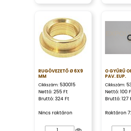
RUGÓVEZETŐ Ø 6X9
O GYŰRŰ O
MM
PAV. EUP.
530015
5
Cikkszám:
Cikkszám:
Nettó: 255 Ft
Nettó: 100 
Bruttó: 324 Ft
Bruttó: 127 
Nincs raktáron
Raktáron 7
db