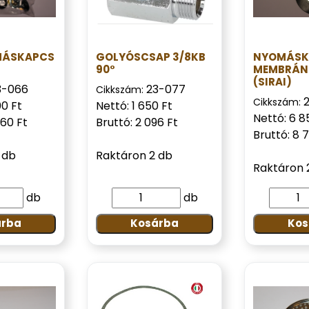
MÁSKAPCS
GOLYÓSCSAP 3/8KB
NYOMÁSK
90°
MEMBRÁN
(SIRAI)
3-066
23-077
Cikkszám:
Cikkszám:
00 Ft
Nettó: 1 650 Ft
Nettó: 6 8
860 Ft
Bruttó: 2 096 Ft
Bruttó: 8 
 db
Raktáron 2 db
Raktáron 
db
db
árba
Kosárba
Kos