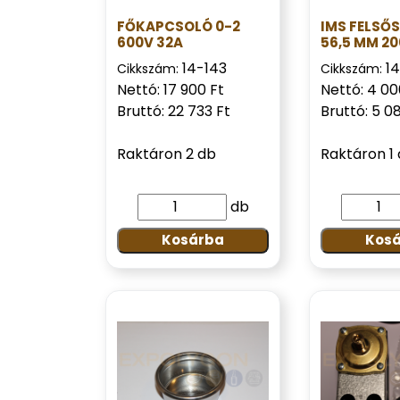
FŐKAPCSOLÓ 0-2
IMS FELSŐ
600V 32A
56,5 MM 2
14-143
1
Cikkszám:
Cikkszám:
Nettó: 17 900 Ft
Nettó: 4 00
Bruttó: 22 733 Ft
Bruttó: 5 0
Raktáron 2 db
Raktáron 1
db
Kosárba
Kos