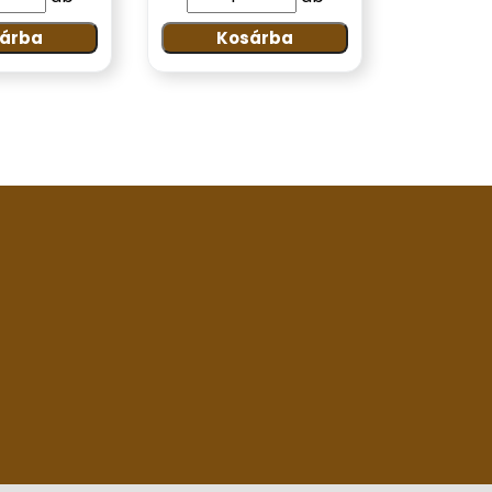
árba
Kosárba