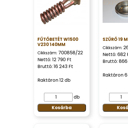
FŰTŐBETÉT W1500
SZŰRŐ 19 
V230 140MM
2
Cikkszám:
700858/22
Cikkszám:
Nettó: 682 
Nettó: 12 790 Ft
Bruttó: 866
Bruttó: 16 243 Ft
Raktáron 6
Raktáron 12 db
db
Kosárba
Kos