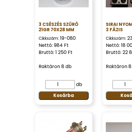
3 CSÉSZÉS SZŰRŐ
SIRAI NYO
21GR 70X28 MM
3 FÁZIS
19-080
2
Cikkszám:
Cikkszám:
Nettó: 984 Ft
Nettó: 18 0
Bruttó: 1 250 Ft
Bruttó: 22 
Raktáron 8 db
Raktáron 8
db
Kosárba
Kos