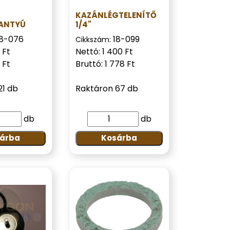
KAZÁNLÉGTELENÍTŐ
ANTYÚ
1/4"
18-076
18-099
Cikkszám:
 Ft
Nettó: 1 400 Ft
 Ft
Bruttó: 1 778 Ft
21 db
Raktáron 67 db
db
db
árba
Kosárba