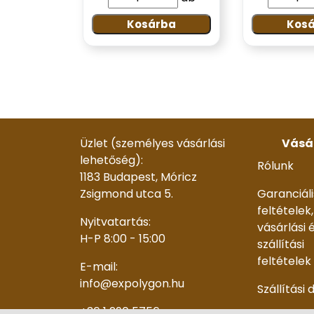
Kosárba
Kos
Üzlet (személyes vásárlási
Vásá
lehetőség):
Rólunk
1183 Budapest, Móricz
Zsigmond utca 5.
Garanciáli
feltételek,
Nyitvatartás:
vásárlási 
H-P 8:00 - 15:00
szállítási
feltételek
E-mail:
info@expolygon.hu
Szállítási 
+36 1 290 5756