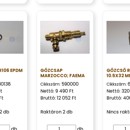
R106 EPDM
GŐZCSAP
GŐZCSŐ 
MARZOCCO; FAEMA
10.5X32 
30138
590000
Cikkszám:
Cikkszám:
Ft
Nettó: 9 490 Ft
Nettó: 320
Ft
Bruttó: 12 052 Ft
Bruttó: 40
2 db
Raktáron 2 db
Nincs rak
db
db