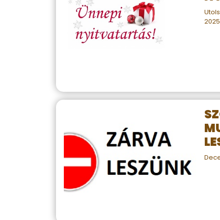
Utols
2025.
S
M
LE
Dece