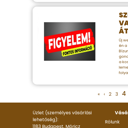
S
V
ÁT
Új w
én a
Bízu
gond
a ko
leme
foly
4
«
‹
2
3
Üzlet (személyes vásárlási
Vásá
lehetőség):
Rólunk
1183 Budapest, Móricz