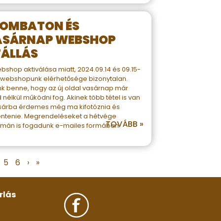
ZOMBATON ÉS
ASÁRNAP WEBSHOP
ÁLLÁS
ebshop aktiválása miatt, 2024.09.14 és 09.15-
 webshopunk elérhetősége bizonytalan.
nk benne, hogy az új oldal vasárnap már
 nélkül működni fog. Akinek több tétel is van
sárba érdemes még ma kifotóznia és
ntenie. Megrendeléseket a hétvége
TOVÁBB »
amán is fogadunk e-mailes formában.
5
6
›
»
rlás