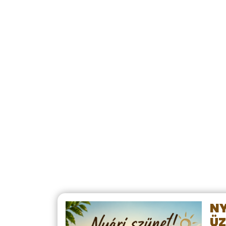
NY
ÜZ