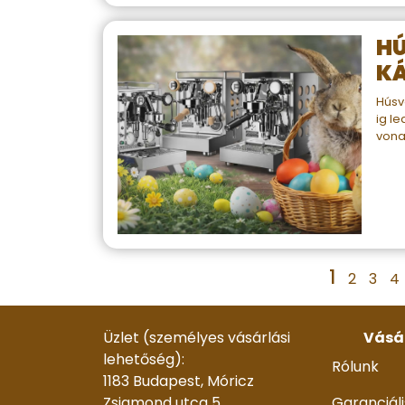
HÚ
KÁ
Húsv
ig le
vona
1
2
3
4
Üzlet (személyes vásárlási
Vásá
lehetőség):
Rólunk
1183 Budapest, Móricz
Zsigmond utca 5.
Garanciáli