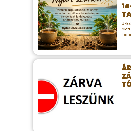
14
TA
Üzlet
alat
korl
Á
ZÁ
TÓ