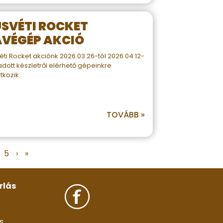
SVÉTI ROCKET
VÉGÉP AKCIÓ
éti Rocket akciónk 2026.03.26-tól 2026.04.12-
adott készletről elérhető gépeinkre
tkozik.
TOVÁBB »
5
›
»
rlás
s