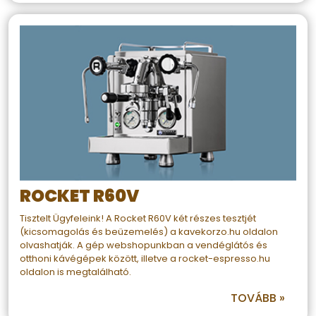
ROCKET R60V
Tisztelt Ügyfeleink! A Rocket R60V két részes tesztjét
(kicsomagolás és beüzemelés) a kavekorzo.hu oldalon
olvashatják. A gép webshopunkban a vendéglátós és
otthoni kávégépek között, illetve a rocket-espresso.hu
oldalon is megtalálható.
TOVÁBB »