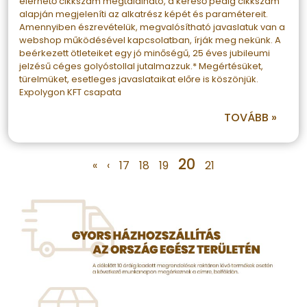
elérhető cikkszám megtalálható, a kereső pedig cikkszám
alapján megjeleníti az alkatrész képét és paramétereit.
Amennyiben észrevételük, megvalósítható javaslatuk van a
webshop működésével kapcsolatban, írják meg nekünk. A
beérkezett ötleteiket egy jó minőségű, 25 éves jubileumi
jelzésű céges golyóstollal jutalmazzuk.* Megértésüket,
türelmüket, esetleges javaslataikat előre is köszönjük.
Expolygon KFT csapata
TOVÁBB »
20
«
‹
17
18
19
21