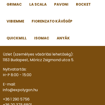
GRIMAC
LA SCALA
PAVONI
ROCKET
VIBIEMME
FIORENZATO KÁVÉGÉP
QUICKMILL
ISOMAC
ANYÁK
Üzlet (személyes vásárlási lehetőség):
1183 Budapest, Móricz Zsigmond utca 5.
Nyitvatartás:
H-P 8:00 - 15:00
E-mail:
info@expolygon.hu
+36 1 290 5756
+36 20 375 6801