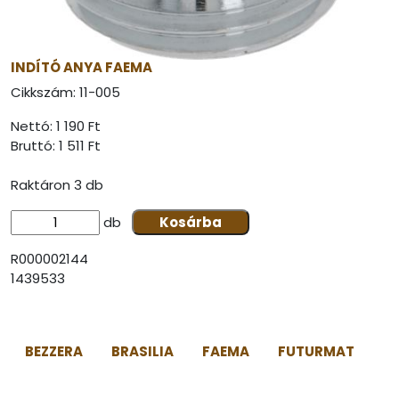
INDÍTÓ ANYA FAEMA
Cikkszám:
11-005
Nettó: 1 190 Ft
Bruttó:
1 511 Ft
Raktáron 3 db
db
Kosárba
R000002144
1439533
BEZZERA
BRASILIA
FAEMA
FUTURMAT