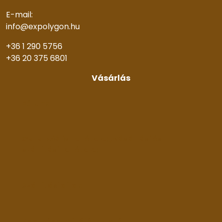
E-mail:
info@expolygon.hu
+36 1 290 5756
+36 20 375 6801
Vásárlás
Rólunk
Garanciális feltételek, vásárlási és
szállítási feltételek
Szállítási díjak
Adatvédelmi tájékoztató