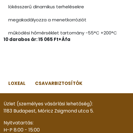
lökésszerű dinamikus terhelésekre
megakadályozza a menetkorróziót
működési hőmérséklet tartomány -55°C +200°C
10 darabos ár: 15 065 Ft+Áfa
LOXEAL
CSAVARBIZTOSÍTÓK
Üzlet (személyes vásárlási lehetőség):
1183 Budapest, Móricz Zsigmond utca 5.
Nyitvatartás:
H-P 8:00 - 15:00