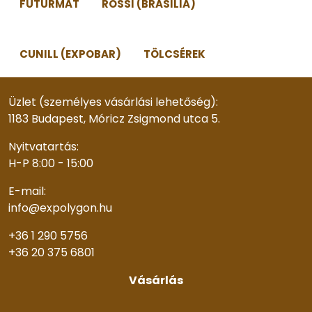
FUTURMAT
ROSSI (BRASILIA)
CUNILL (EXPOBAR)
TÖLCSÉREK
Üzlet (személyes vásárlási lehetőség):
1183 Budapest, Móricz Zsigmond utca 5.
Nyitvatartás:
H-P 8:00 - 15:00
E-mail:
info@expolygon.hu
+36 1 290 5756
+36 20 375 6801
Vásárlás