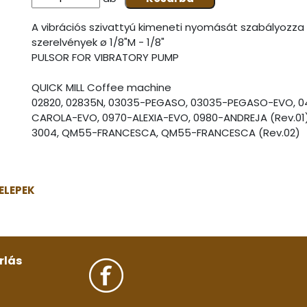
A vibrációs szivattyú kimeneti nyomását szabályozza
szerelvények ø 1/8"M - 1/8"
PULSOR FOR VIBRATORY PUMP
QUICK MILL Coffee machine
02820, 02835N, 03035-PEGASO, 03035-PEGASO-EVO, 0410
CAROLA-EVO, 0970-ALEXIA-EVO, 0980-ANDREJA (Rev.01)
3004, QM55-FRANCESCA, QM55-FRANCESCA (Rev.02)
ELEPEK
rlás