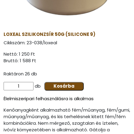
LOXEAL SZILIKONZSÍR 50G (SILICONE 9)
Cikkszám:
23-038/loxeal
Nettó: 1 250 Ft
Bruttó:
1 588 Ft
Raktáron 26 db
db
Kosárba
Élelmiszeripari felhasználásra is alkalmas
Kenőanyagként alkalmazható fém/műanyag, fém/gumi,
műanyag/műanyag, és kis terhelésnek kitett fém/fém
kombinációkra. Nem mérgező, szagtalan és íztelen,
ivóvíz környezetében is alkalmazható. Gátolja a