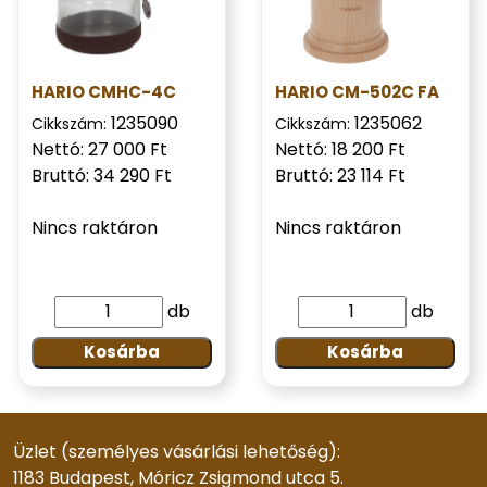
HARIO CMHC-4C
HARIO CM-502C FA
1235090
1235062
Cikkszám:
Cikkszám:
Nettó: 27 000 Ft
Nettó: 18 200 Ft
Bruttó: 34 290 Ft
Bruttó: 23 114 Ft
Nincs raktáron
Nincs raktáron
db
db
Kosárba
Kosárba
Üzlet (személyes vásárlási lehetőség):
1183 Budapest, Móricz Zsigmond utca 5.