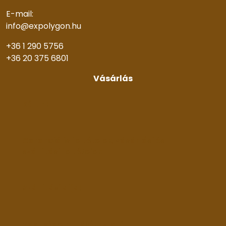
E-mail:
info@expolygon.hu
+36 1 290 5756
+36 20 375 6801
Vásárlás
Rólunk
Garanciális feltételek, vásárlási és
szállítási feltételek
Szállítási díjak
Adatvédelmi tájékoztató