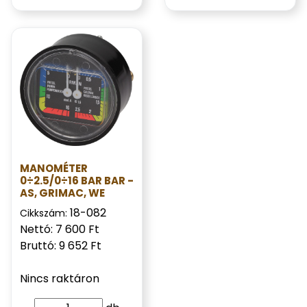
MANOMÉTER
0÷2.5/0÷16 BAR BAR -
AS, GRIMAC, WE
18-082
Cikkszám:
Nettó: 7 600 Ft
Bruttó: 9 652 Ft
Nincs raktáron