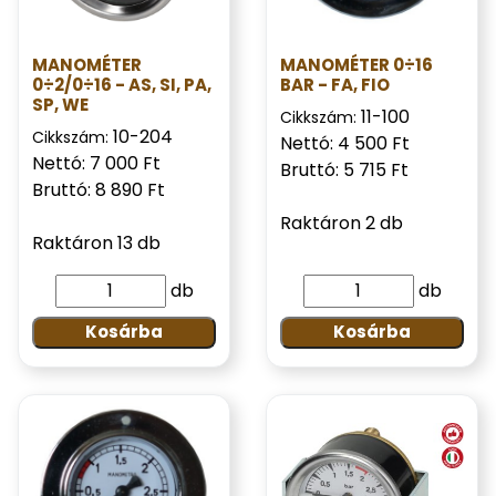
MANOMÉTER
MANOMÉTER 0÷16
0÷2/0÷16 - AS, SI, PA,
BAR - FA, FIO
SP, WE
11-100
Cikkszám:
10-204
Cikkszám:
Nettó: 4 500 Ft
Nettó: 7 000 Ft
Bruttó: 5 715 Ft
Bruttó: 8 890 Ft
Raktáron 2 db
Raktáron 13 db
db
db
Kosárba
Kosárba