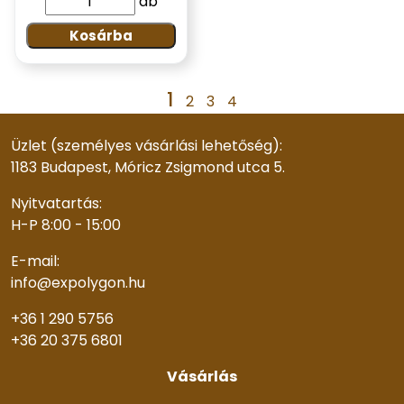
db
Kosárba
1
2
3
4
Üzlet (személyes vásárlási lehetőség):
1183 Budapest, Móricz Zsigmond utca 5.
Nyitvatartás:
H-P 8:00 - 15:00
E-mail:
info@expolygon.hu
+36 1 290 5756
+36 20 375 6801
Vásárlás