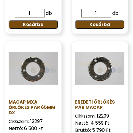
db
db
Kosárba
Kosárba
MACAP MXA
EREDETI ŐRLŐKÉS
ŐRLŐKÉS PÁR 65MM
PÁR MACAP
DX
12299
Cikkszám:
12297
Cikkszám:
Nettó: 4 559 Ft
Nettó: 6 500 Ft
Bruttó: 5 790 Ft