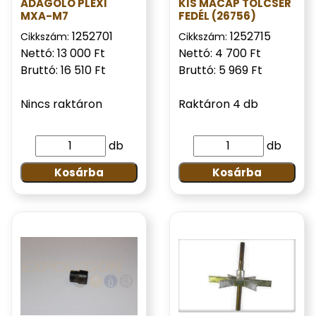
ADAGOLÓ PLEXI
KIS MACAP TÖLCSÉR
MXA-M7
FEDÉL (26756)
1252701
1252715
Cikkszám:
Cikkszám:
Nettó: 13 000 Ft
Nettó: 4 700 Ft
Bruttó: 16 510 Ft
Bruttó: 5 969 Ft
Nincs raktáron
Raktáron 4 db
db
db
Kosárba
Kosárba