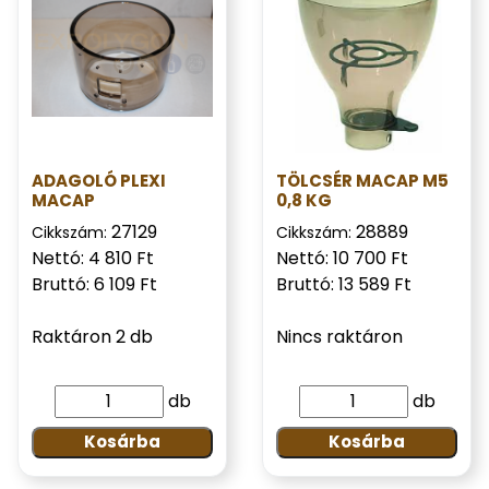
ADAGOLÓ PLEXI
TÖLCSÉR MACAP M5
MACAP
0,8 KG
27129
28889
Cikkszám:
Cikkszám:
Nettó: 4 810 Ft
Nettó: 10 700 Ft
Bruttó: 6 109 Ft
Bruttó: 13 589 Ft
Raktáron 2 db
Nincs raktáron
db
db
Kosárba
Kosárba