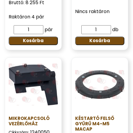
Bruttó: 8 255 Ft
Nincs raktáron
Raktáron 4 pár
pár
db
Kosárba
Kosárba
MIKROKAPCSOLÓ
KÉSTARTÓ FELSŐ
VEZÉRLŐHÁZ
GYŰRŰ M4-M5
MACAP
1240050
Cikkszám: