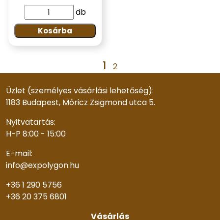
db
Kosárba
1
2
Üzlet (személyes vásárlási lehetőség):
1183 Budapest, Móricz Zsigmond utca 5.
Nyitvatartás:
H-P 8:00 - 15:00
E-mail:
info@expolygon.hu
+36 1 290 5756
+36 20 375 6801
Vásárlás