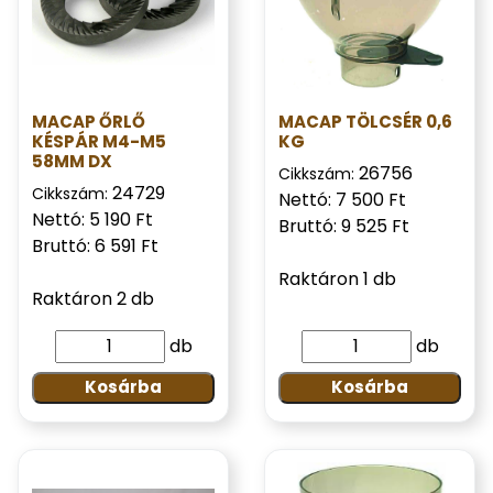
MACAP ŐRLŐ
MACAP TÖLCSÉR 0,6
KÉSPÁR M4-M5
KG
58MM DX
26756
Cikkszám:
24729
Cikkszám:
Nettó: 7 500 Ft
Nettó: 5 190 Ft
Bruttó: 9 525 Ft
Bruttó: 6 591 Ft
Raktáron 1 db
Raktáron 2 db
db
db
Kosárba
Kosárba