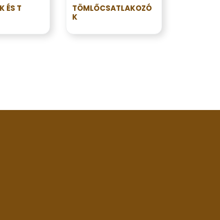
 ÉS T
TÖMLŐCSATLAKOZÓ
K