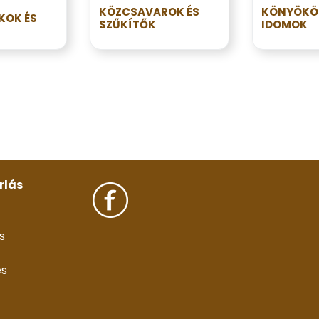
KÖZCSAVAROK ÉS
KÖNYÖKÖK
KOK ÉS
SZŰKÍTŐK
IDOMOK
rlás
s
és