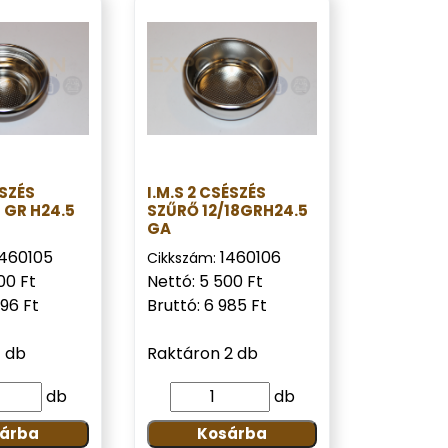
ÉSZÉS
I.M.S 2 CSÉSZÉS
 GR H24.5
SZŰRŐ 12/18GRH24.5
GA
1460105
1460106
Cikkszám:
00 Ft
Nettó: 5 500 Ft
096 Ft
Bruttó: 6 985 Ft
1 db
Raktáron 2 db
db
db
árba
Kosárba