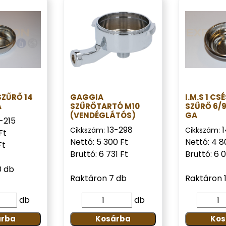
SZŰRŐ 14
GAGGIA
I.M.S 1 CS
A
SZŰRŐTARTÓ M10
SZŰRŐ 6/9
(VENDÉGLÁTÓS)
GA
-215
13-298
Cikkszám:
Cikkszám:
Ft
Nettó: 5 300 Ft
Nettó: 4 8
Ft
Bruttó: 6 731 Ft
Bruttó: 6 
0 db
Raktáron 7 db
Raktáron 
db
db
árba
Kosárba
Kos