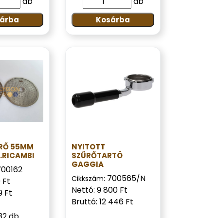
db
db
árba
Kosárba
RŐ 55MM
NYITOTT
.RICAMBI
SZŰRŐTARTÓ
GAGGIA
700162
700565/N
Cikkszám:
 Ft
Nettó: 9 800 Ft
9 Ft
Bruttó: 12 446 Ft
32 db