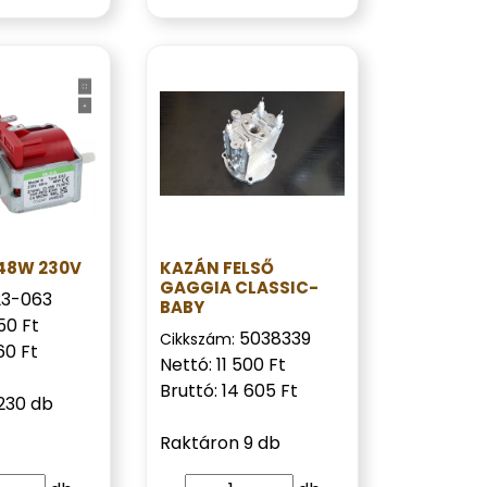
 48W 230V
KAZÁN FELSŐ
GAGGIA CLASSIC-
23-063
BABY
50 Ft
5038339
Cikkszám:
60 Ft
Nettó: 11 500 Ft
Bruttó: 14 605 Ft
230 db
Raktáron 9 db