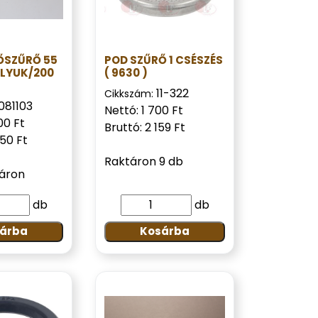
SŐSZŰRŐ 55
POD SZŰRŐ 1 CSÉSZÉS
 LYUK/200
( 9630 )
11-322
Cikkszám:
081103
Nettó: 1 700 Ft
00 Ft
Bruttó: 2 159 Ft
350 Ft
Raktáron 9 db
táron
db
db
árba
Kosárba