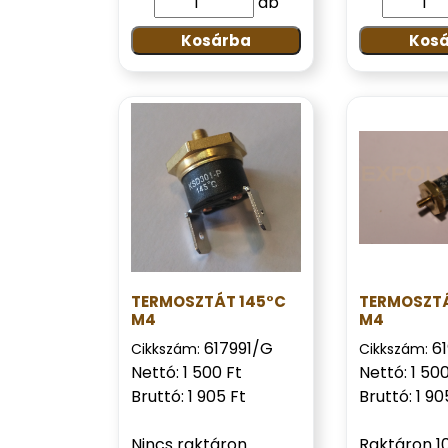
db
Kosárba
Kos
TERMOSZTÁT 145°C
TERMOSZTÁ
M4
M4
617991/G
6
Cikkszám:
Cikkszám:
Nettó: 1 500 Ft
Nettó: 1 500
Bruttó: 1 905 Ft
Bruttó: 1 90
Nincs raktáron
Raktáron 1