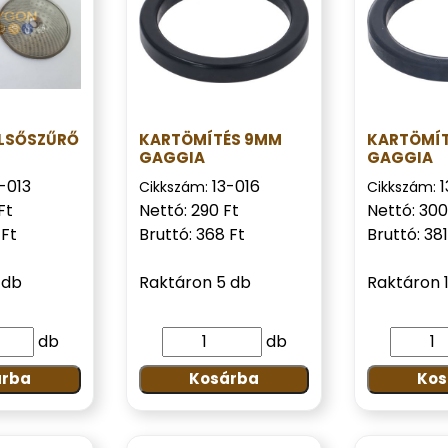
LSŐSZŰRŐ
KARTÖMÍTÉS 9MM
KARTÖMÍT
GAGGIA
GAGGIA
-013
13-016
1
Cikkszám:
Cikkszám:
Ft
Nettó: 290 Ft
Nettó: 300
 Ft
Bruttó: 368 Ft
Bruttó: 381
 db
Raktáron 5 db
Raktáron 
db
db
árba
Kosárba
Kos