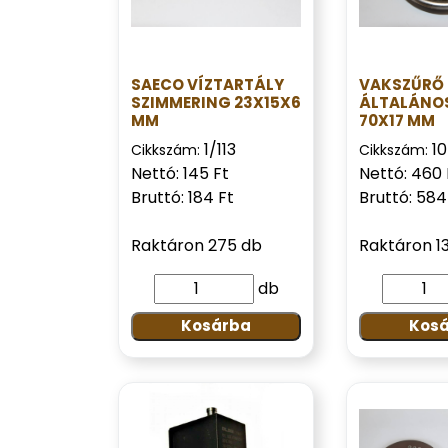
SAECO VÍZTARTÁLY
VAKSZŰRŐ
SZIMMERING 23X15X6
ÁLTALÁNO
MM
70X17 MM
1/113
1
Cikkszám:
Cikkszám:
Nettó: 145 Ft
Nettó: 460 
Bruttó: 184 Ft
Bruttó: 584
Raktáron 275 db
Raktáron 13
db
Kosárba
Kos