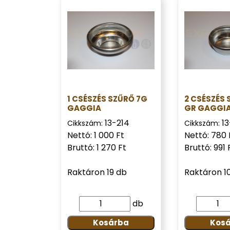
1 CSÉSZÉS SZŰRŐ 7G
2 CSÉSZÉS 
GAGGIA
GR GAGGI
13-214
13
Cikkszám:
Cikkszám:
Nettó: 1 000 Ft
Nettó: 780 
Bruttó: 1 270 Ft
Bruttó: 991 
Raktáron 19 db
Raktáron 1
db
Kosárba
Kos