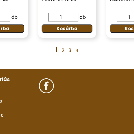
db
db
árba
Kosárba
Kos
1
2
3
4
rlás
s
és