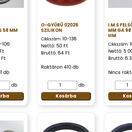
O-GYŰRŰ 02025
I.M.S FEL
S 58 MM
SZILIKON
MM GA 98
ΜM
10-138
Cikkszám:
0-106
1
Cikkszám:
Nettó: 50 Ft
Ft
Nettó: 5 0
Bruttó: 64 Ft
 Ft
Bruttó: 6 
Raktáron 410 db
1 db
Nincs rak
db
db
árba
Kosárba
Kos