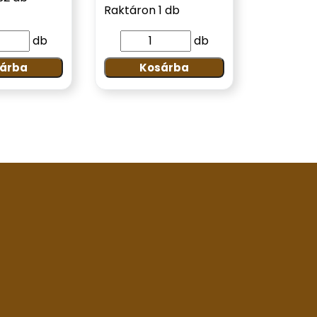
Raktáron 1 db
db
db
árba
Kosárba