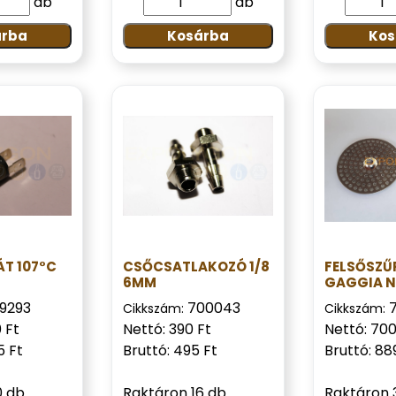
db
db
árba
Kosárba
Kos
T 107°C
CSŐCSATLAKOZÓ 1/8
FELSŐSZŰ
6MM
GAGGIA N
19293
700043
Cikkszám:
Cikkszám:
 Ft
Nettó: 390 Ft
Nettó: 700
5 Ft
Bruttó: 495 Ft
Bruttó: 88
0 db
Raktáron 16 db
Raktáron 