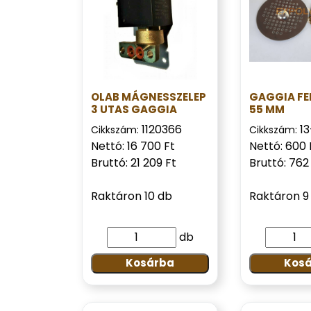
OLAB MÁGNESSZELEP
GAGGIA FE
3 UTAS GAGGIA
55 MM
1120366
13
Cikkszám:
Cikkszám:
Nettó: 16 700 Ft
Nettó: 600 
Bruttó: 21 209 Ft
Bruttó: 762
Raktáron 10 db
Raktáron 9
db
Kosárba
Kos