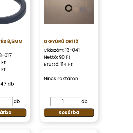
ÉS 8,5MM
O GYŰRŰ OR112
13-041
Cikkszám:
3-017
Nettó: 90 Ft
 Ft
Bruttó: 114 Ft
 Ft
Nincs raktáron
147 db
db
db
árba
Kosárba