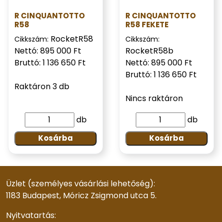
R CINQUANTOTTO
R CINQUANTOTTO
R58
R58 FEKETE
RocketR58
Cikkszám:
Cikkszám:
Nettó: 895 000 Ft
RocketR58b
Bruttó: 1 136 650 Ft
Nettó: 895 000 Ft
Bruttó: 1 136 650 Ft
Raktáron 3 db
Nincs raktáron
db
db
Kosárba
Kosárba
Üzlet (személyes vásárlási lehetőség):
1183 Budapest, Móricz Zsigmond utca 5.
Nyitvatartás: