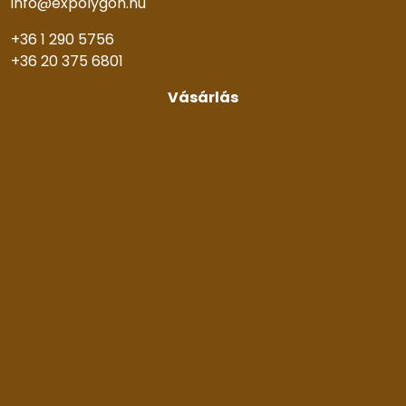
info@expolygon.hu
+36 1 290 5756
+36 20 375 6801
Vásárlás
Rólunk
Garanciális feltételek, vásárlási és
szállítási feltételek
Szállítási díjak
Adatvédelmi tájékoztató