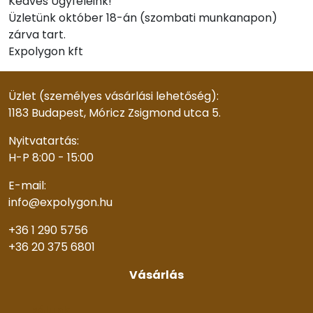
Kedves Ügyfeleink!
Üzletünk október 18-án (szombati munkanapon)
zárva tart.
Expolygon kft
Üzlet (személyes vásárlási lehetőség):
1183 Budapest, Móricz Zsigmond utca 5.
Nyitvatartás:
H-P 8:00 - 15:00
E-mail:
info@expolygon.hu
+36 1 290 5756
+36 20 375 6801
Vásárlás
Rólunk