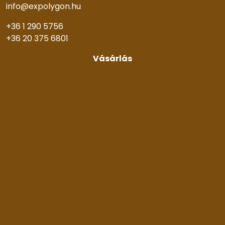
info@expolygon.hu
+36 1 290 5756
+36 20 375 6801
Vásárlás
Rólunk
Garanciális feltételek, vásárlási és
szállítási feltételek
Szállítási díjak
Adatvédelmi tájékoztató