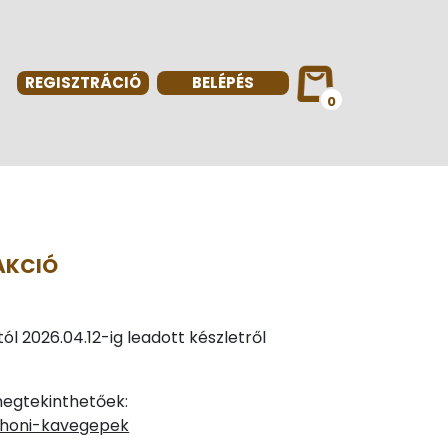
REGISZTRÁCIÓ
BELÉPÉS
0
AKCIÓ
ól 2026.04.12-ig leadott készletről
megtekinthetőek:
thoni-kavegepek