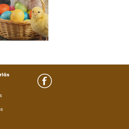
rlás
s
és